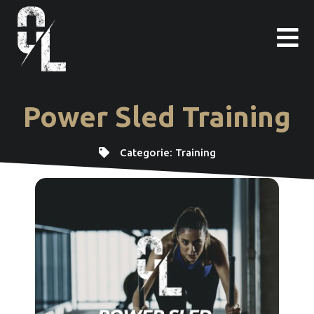
Ga
naar
de
inhoud
Power Sled Training
Categorie:
Training