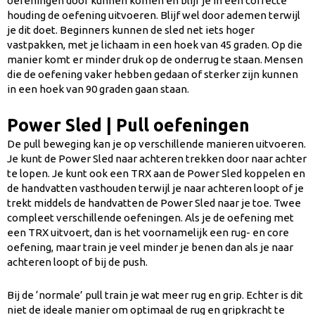
oefeningen door kunnen komen en blijf je in een correcte
houding de oefening uitvoeren. Blijf wel door ademen terwijl
je dit doet. Beginners kunnen de sled net iets hoger
vastpakken, met je lichaam in een hoek van 45 graden. Op die
manier komt er minder druk op de onderrug te staan. Mensen
die de oefening vaker hebben gedaan of sterker zijn kunnen
in een hoek van 90 graden gaan staan.
Power Sled | Pull oefeningen
De pull beweging kan je op verschillende manieren uitvoeren.
Je kunt de Power Sled naar achteren trekken door naar achter
te lopen. Je kunt ook een TRX aan de Power Sled koppelen en
de handvatten vasthouden terwijl je naar achteren loopt of je
trekt middels de handvatten de Power Sled naar je toe. Twee
compleet verschillende oefeningen. Als je de oefening met
een TRX uitvoert, dan is het voornamelijk een rug- en core
oefening, maar train je veel minder je benen dan als je naar
achteren loopt of bij de push.
Bij de ‘normale’ pull train je wat meer rug en grip. Echter is dit
niet de ideale manier om optimaal de rug en gripkracht te