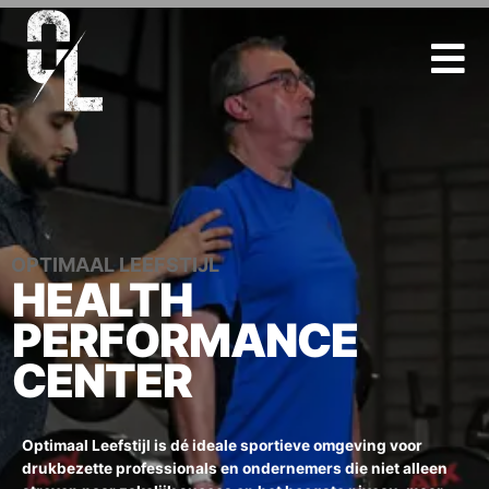
Ga
naar
de
inhoud
OPTIMAAL LEEFSTIJL
HEALTH
PERFORMANCE
CENTER
Optimaal Leefstijl is dé ideale sportieve omgeving voor
drukbezette professionals en ondernemers die niet alleen