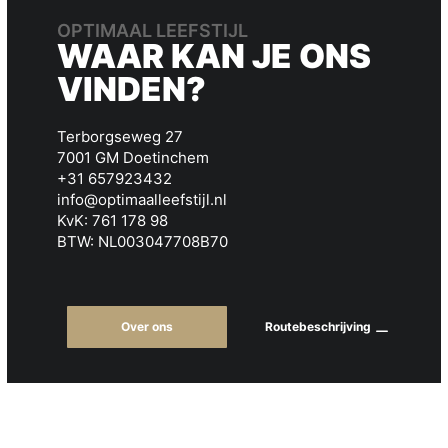
OPTIMAAL LEEFSTIJL
WAAR KAN JE ONS
VINDEN?
Terborgseweg 27
7001 GM Doetinchem
+31 657923432
info@optimaalleefstijl.nl
KvK: 761 178 98
BTW: NL003047708B70
Over ons
Routebeschrijving