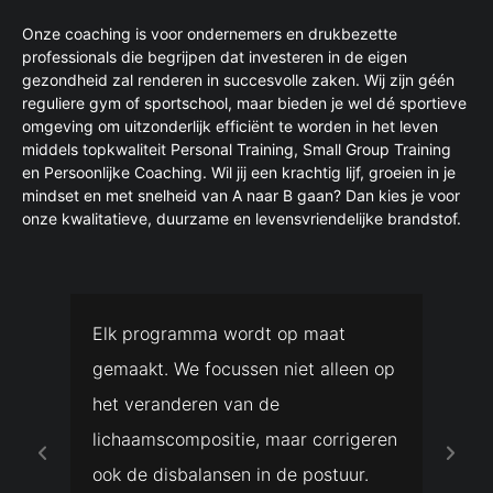
Onze coaching is voor ondernemers en drukbezette
professionals die begrijpen dat investeren in de eigen
gezondheid zal renderen in succesvolle zaken. Wij zijn géén
reguliere gym of sportschool, maar bieden je wel dé sportieve
omgeving om uitzonderlijk efficiënt te worden in het leven
middels topkwaliteit Personal Training, Small Group Training
en Persoonlijke Coaching. Wil jij een krachtig lijf, groeien in je
mindset en met snelheid van A naar B gaan? Dan kies je voor
onze kwalitatieve, duurzame en levensvriendelijke brandstof.
Iedereen is op zijn of haar manier
We h
n op
uniek. Wij kijken specifiek naar jou
pote
situatie op het vlak van activiteit,
en m
eren
werk en sociale planning en stellen
erna
V
V
.
zo het beste voedingsplan samen.
zake
o
o