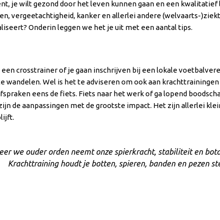
bent, je wilt gezond door het leven kunnen gaan en een kwalitati
ten, vergeetachtigheid, kanker en allerlei andere (welvaarts-)ziekt
iseert? Onderin leggen we het je uit met een aantal tips.
 een crosstrainer of je gaan inschrijven bij een lokale voetbalve
 te wandelen. Wel is het te adviseren om ook aan krachttrainingen 
te afspraken eens de fiets. Fiets naar het werk of ga lopend boods
 zijn de aanpassingen met de grootste impact. Het zijn allerlei kle
ijft.
er we ouder orden neemt onze spierkracht, stabiliteit en botd
Krachttraining houdt je botten, spieren, banden en pezen st