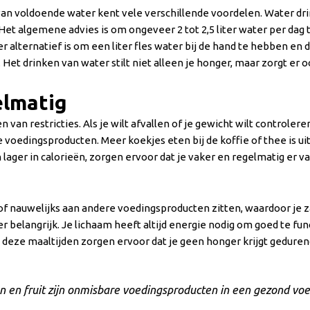
van voldoende water kent vele verschillende voordelen. Water drink
t algemene advies is om ongeveer 2 tot 2,5 liter water per dag te 
r alternatief is om een liter fles water bij de hand te hebben en
et drinken van water stilt niet alleen je honger, maar zorgt er oo
elmatig
n restricties. Als je wilt afvallen of je gewicht wilt controleren
voedingsproducten. Meer koekjes eten bij de koffie of thee is uit
ger in calorieën, zorgen ervoor dat je vaker en regelmatig er va
f nauwelijks aan andere voedingsproducten zitten, waardoor je za
er belangrijk. Je lichaam heeft altijd energie nodig om goed te f
n deze maaltijden zorgen ervoor dat je geen honger krijgt gedure
 en fruit zijn onmisbare voedingsproducten in een gezond vo