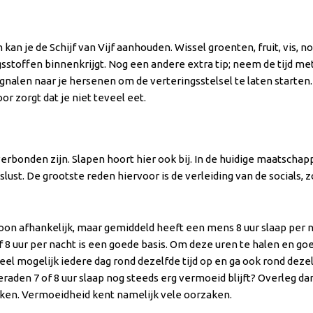
kan je de Schijf van Vijf aanhouden. Wissel groenten, fruit, vis,
gsstoffen binnenkrijgt. Nog een andere extra tip; neem de tijd me
signalen naar je hersenen om de verteringsstelsel te laten starte
r zorgt dat je niet teveel eet.
verbonden zijn. Slapen hoort hier ook bij. In de huidige maatschap
slust. De grootste reden hiervoor is de verleiding van de socials
soon afhankelijk, maar gemiddeld heeft een mens 8 uur slaap per n
 of 8 uur per nacht is een goede basis. Om deze uren te halen en go
l mogelijk iedere dag rond dezelfde tijd op en ga ook rond dezelf
raden 7 of 8 uur slaap nog steeds erg vermoeid blijft? Overleg dan 
kken. Vermoeidheid kent namelijk vele oorzaken.